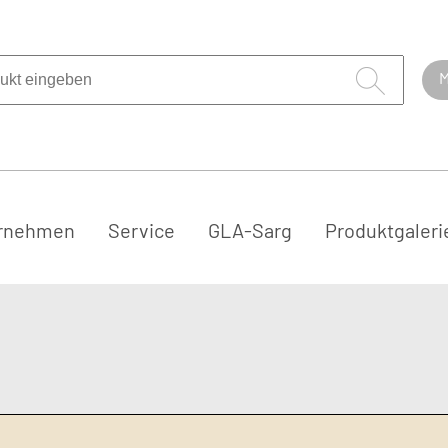
M
Navigation
überspringen
rnehmen
Service
GLA-Sarg
Produktgaleri